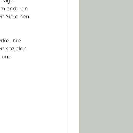
träge. 
dem anderen 
n Sie einen 
ke. Ihre 
n sozialen 
t und 