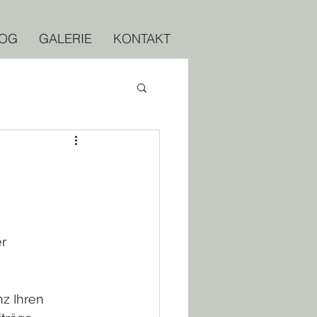
OG
GALERIE
KONTAKT
r 
z Ihren 